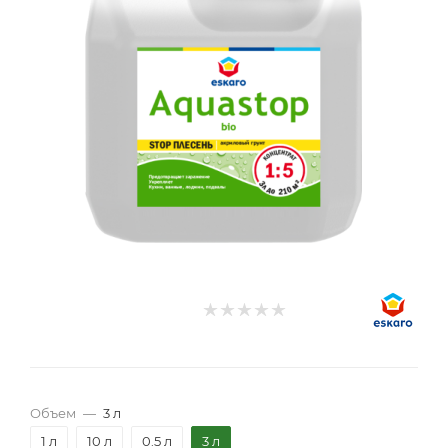
Объем
—
3 л
1 л
10 л
0.5 л
3 л