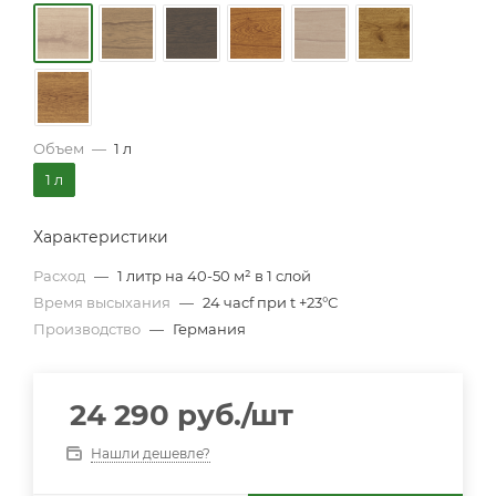
Объем
—
1 л
1 л
Характеристики
Расход
—
1 литр на 40-50 м² в 1 слой
Время высыхания
—
24 часf при t +23°С
Производство
—
Германия
24 290
руб.
/шт
Нашли дешевле?