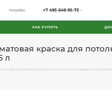
+7 495 649-95-75
Колумбус
КАК КУПИТЬ
ДО
оматовая краска для пото
5 л
patia глубокоматовая краска для потолков с замедленным време