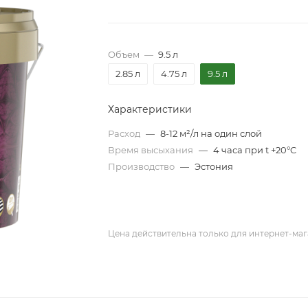
Объем
—
9.5 л
2.85 л
4.75 л
9.5 л
Характеристики
Расход
—
8-12 м²/л на один слой
Время высыхания
—
4 часа при t +20°C
Производство
—
Эстония
Цена действительна только для интернет-маг