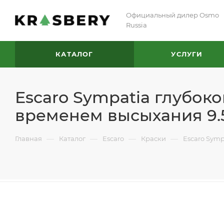
Официальный дилер Osmo
Russia
КАТАЛОГ
УСЛУГИ
Escaro Sympatia глубок
временем высыхания 9.
—
—
—
—
Главная
Каталог
Escaro
Краски
Escaro Sym