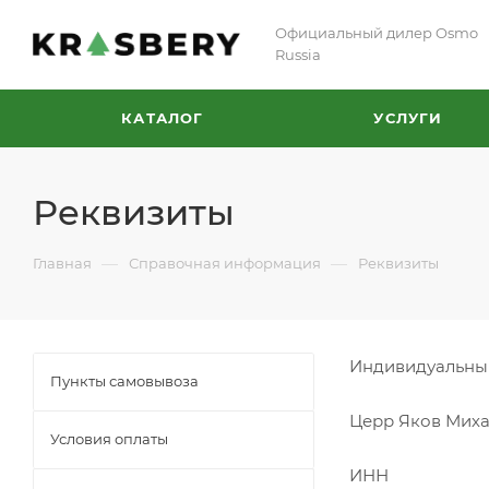
Официальный дилер Osmo
Russia
КАТАЛОГ
УСЛУГИ
Реквизиты
—
—
Главная
Справочная информация
Реквизиты
Индивидуальны
Пункты самовывоза
Церр Яков Мих
Условия оплаты
ИНН