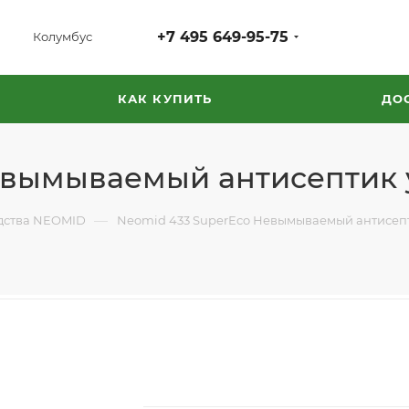
+7 495 649-95-75
Колумбус
КАК КУПИТЬ
ДО
евымываемый антисептик
—
дства NEOMID
Neomid 433 SuperEco Невымываемый антисеп