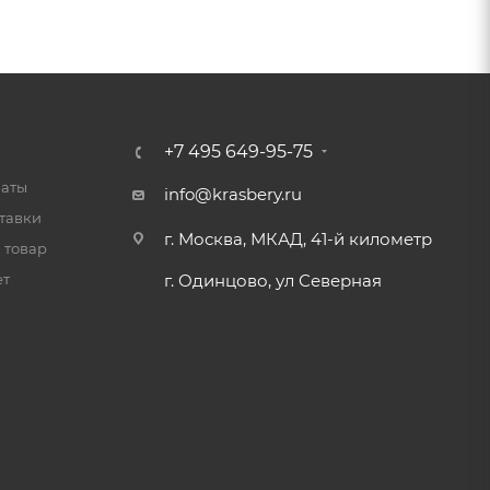
+7 495 649-95-75
латы
info@krasbery.ru
тавки
г. Москва, МКАД, 41-й километр
 товар
ет
г. Одинцово, ул Северная