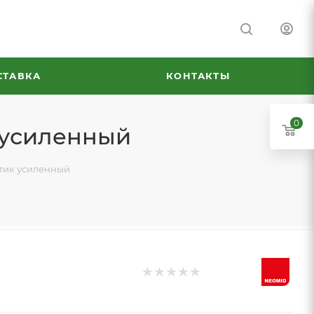
СТАВКА
КОНТАКТЫ
0
 усиленный
тик усиленный