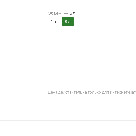
Объем
—
5 л
1 л
5 л
Цена действительна только для интернет-маг