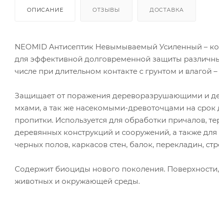
ОПИСАНИЕ
ОТЗЫВЫ
ДОСТАВКА
NEOMID Антисептик Невымываемый Усиленный – к
для эффективной долговременной защиты различных
числе при длительном контакте с грунтом и влагой – К
Защищает от поражения дереворазрушающими и д
мхами, а так же насекомыми-древоточцами на срок д
пропитки. Используется для обработки причалов, тер
деревянных конструкций и сооружений, а также дл
черных полов, каркасов стен, балок, перекладин, строп
Содержит биоциды нового поколения. Поверхности,
животных и окружающей среды.