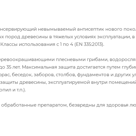
онсервирующий невымываемый антисептик нового поко
 пород древесины в тяжелых условиях эксплуатации, в
лассы использования с 1 по 4 (EN 335:2013).
еревоокрашивающими плесневыми грибами, водоросля
о 35 лет. Максимальная защита достигается путем глуб
рас, беседок, заборов, столбов, фундаментов и других 
я защиты древесины, эксплуатируемой внутри помещений
ил и т.п.).
 обработанные препаратом, безвредны для здоровья лю