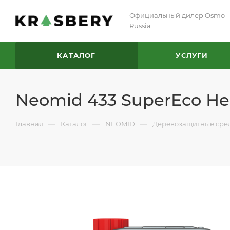
Официальный дилер Osmo
Russia
КАТАЛОГ
УСЛУГИ
Neomid 433 SuperEco Н
—
—
—
Главная
Каталог
NEOMID
Деревозащитные сре