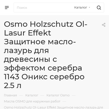
Каталог
Osmo Holzschutz Ol-
Lasur Effekt
Защитное масло-
лазурь для
древесины с
эффектом серебра
1143 Оникс серебро
2.5 л
—
—
—
Главная
Каталог
Каталог Osmo
—
Масла OSMO для наружных работ
Osmo Holzschutz Ol-Lasur Effekt Защитное масло-лазурь для