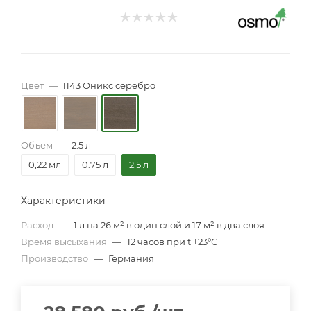
Цвет
—
1143 Оникс серебро
Объем
—
2.5 л
0,22 мл
0.75 л
2.5 л
Характеристики
Расход
—
1 л на 26 м² в один слой и 17 м² в два слоя
Время высыхания
—
12 часов при t +23°С
Производство
—
Германия