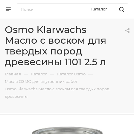
Каталог
Osmo Klarwachs
Масло с воском для
твердых пород
древесины 1101 2.5 л
—
—
—
Главная
Каталог
Каталог Osmo
—
Масла OSMO для внутренних работ
Osmo Klarwachs Масло с воском для твердых пород
древесины