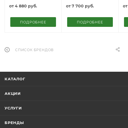
бетонных и каменных
внутренних и
п
от
4 880 руб.
от
7 700 руб.
о
поверхностей
наружных работ
н
п
ПОДРОБНЕЕ
ПОДРОБНЕЕ
СПИСОК БРЕНДОВ
КАТАЛОГ
АКЦИИ
УСЛУГИ
БРЕНДЫ