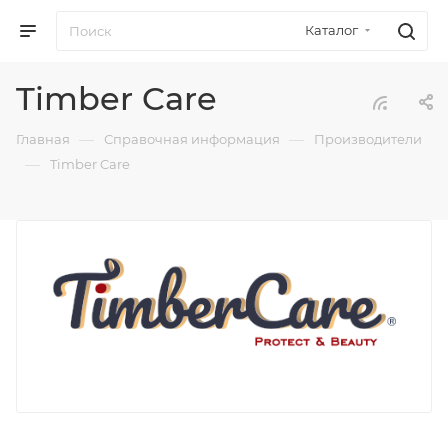
Каталог
Timber Care
—
—
Главная
Справочная информация
Производители
—
Timber Care