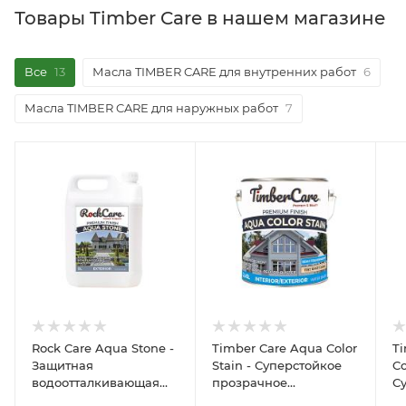
Товары Timber Care в нашем магазине
Все
13
Масла TIMBER CARE для внутренних работ
6
Масла TIMBER CARE для наружных работ
7
Rock Care Aqua Stone -
Timber Care Aqua Color
Ti
Защитная
Stain - Суперстойкое
Co
водоотталкивающая
прозрачное
С
пропитка для
экопокрытие для
п