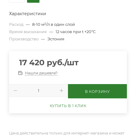
Характеристики
Расход
—
8-10 м²/л в один слой
Время высыхания
—
12 часов при t +20°С
Производство
—
Эстония
17 420
руб.
/шт
Нашли дешевле?
В КОРЗИНУ
КУПИТЬ В 1 КЛИК
Цена действительна только для интернет-магазина и может