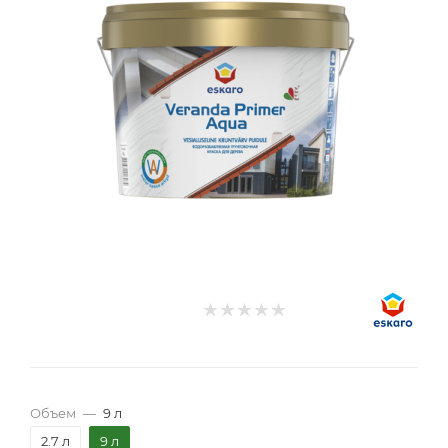
Объем
—
9 л
2.7 л
9 л