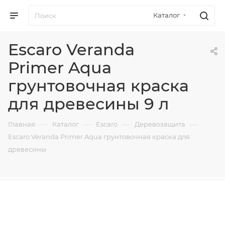
Каталог
Escaro Veranda
Primer Aqua
грунтовочная краска
для древесины 9 л
—
—
—
—
Главная
Каталог
Escaro
Деревозащита
Escaro Veranda Primer Aqua грунтовочная краска для
древесины