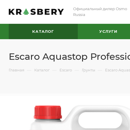
Официальный дилер Osmo
Russia
КАТАЛОГ
УСЛУГИ
Escaro Aquastop Profess
—
—
—
—
Главная
Каталог
Escaro
Грунты
Escaro Aqua