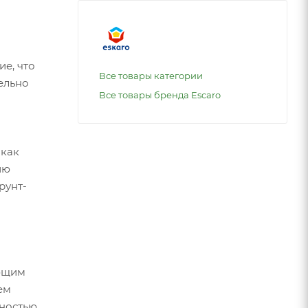
е, что
Все товары категории
ельно
Все товары бренда Escaro
 как
ию
рунт-
ующим
ем
ностью,