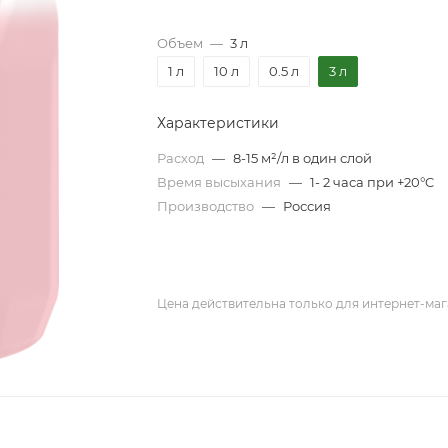
Объем
—
3 л
1 л
10 л
0.5 л
3 л
Характеристики
Расход
—
8-15 м²/л в один слой
Время высыхания
—
1- 2 часа при +20°C
Производство
—
Россия
Цена действительна только для интернет-маг