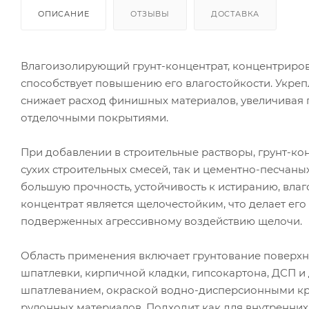
ОПИСАНИЕ
ОТЗЫВЫ
ДОСТАВКА
Влагоизолирующий грунт-концентрат, концентрирова
способствует повышению его влагостойкости. Укре
снижает расход финишных материалов, увеличивая п
отделочными покрытиями.
При добавлении в строительные растворы, грунт-ко
сухих строительных смесей, так и цементно-песчаны
большую прочность, устойчивость к истиранию, влаго
концентрат является щелочестойким, что делает ег
подверженных агрессивному воздействию щелочи.
Область применения включает грунтование поверхнос
шпатлевки, кирпичной кладки, гипсокартона, ДСП 
шпатлеванием, окраской водно-дисперсионными кр
рулонных материалов. Подходит как для внутренни