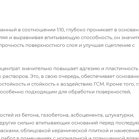
нный в соотношении 1:10, глубоко проникает в основани
пляя и выравнивая впитывающую способность, он значит
рочность поверхностного слоя и улучшая сцепление с
нцентрат значительно повышает адгезию и пластичность
х растворов. Это, в свою очередь, обеспечивает основан
стойкость и стойкость к воздействию ГСМ. Кроме того, г
о особенно подходящим для обработки поверхностей,
тей из бетона, газобетона, асбоцемента, штукатурки,
и других сильно впитывающих оснований перед послед
асками, облицовкой керамической плиткой и нанесени
х работ в помещениях с нормальной и повышенной влаж