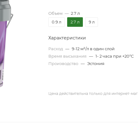
Объем
—
2.7 л
0.9 л
2.7 л
9 л
Характеристики
Расход
—
9-12 м²/л в один слой
Время высыхания
—
1- 2 часа при +20°C
Производство
—
Эстония
Цена действительна только для интернет-маг