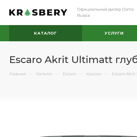
Официальный дилер Osmo
Russia
КАТАЛОГ
УСЛУГИ
Escaro Akrit Ultimatt г
—
—
—
—
Главная
Каталог
Escaro
Краски
Escaro Akri