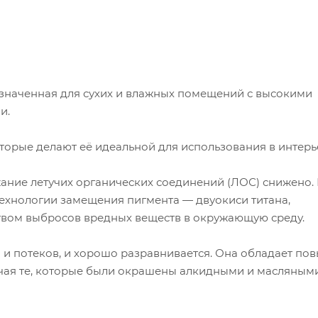
значенная для сухих и влажных помещений с высокими
и.
орые делают её идеальной для использования в интерь
ние летучих органических соединений (ЛОС) снижено.
технологии замещения пигмента — двуокиси титана,
твом выбросов вредных веществ в окружающую среду.
й и потеков, и хорошо разравнивается. Она обладает п
чая те, которые были окрашены алкидными и масляным