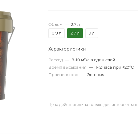
Объем
—
2.7 л
0.9 л
2.7 л
9 л
Характеристики
Расход
—
9-10 м²/л в один слой
Время высыхания
—
1- 2 часа при +20°C
Производство
—
Эстония
Цена действительна только для интернет-маг