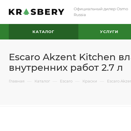
Официальный дилер Osmo
Russia
КАТАЛОГ
УСЛУГИ
Escaro Akzent Kitchen в
внутренних работ 2.7 л
—
—
—
—
Главная
Каталог
Escaro
Краски
Escaro Akze