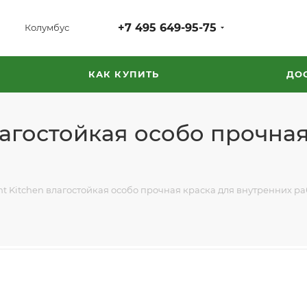
+7 495 649-95-75
Колумбус
КАК КУПИТЬ
ДО
лагостойкая особо прочна
nt Kitchen влагостойкая особо прочная краска для внутренних ра