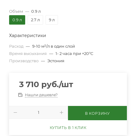
Объем
—
0.9 л
0.9 л
2.7 л
9 л
Характеристики
Расход
—
9-10 м²/л в один слой
Время высыхания
—
1- 2 часа при +20°C
Производство
—
Эстония
3 710
руб.
/шт
Нашли дешевле?
В КОРЗИНУ
КУПИТЬ В 1 КЛИК