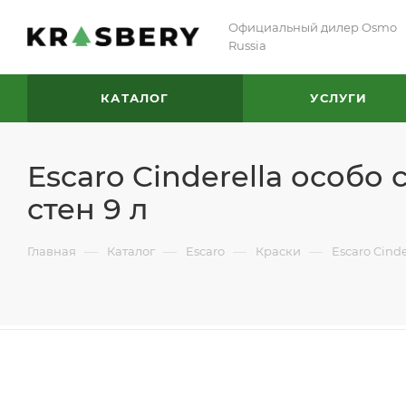
Официальный дилер Osmo
Russia
КАТАЛОГ
УСЛУГИ
Escaro Cinderella особо
стен 9 л
—
—
—
—
Главная
Каталог
Escaro
Краски
Escaro Cind