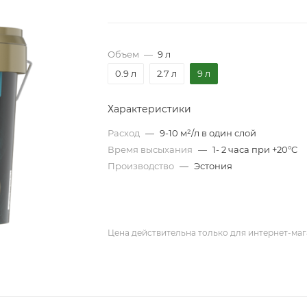
Объем
—
9 л
0.9 л
2.7 л
9 л
Характеристики
Расход
—
9-10 м²/л в один слой
Время высыхания
—
1- 2 часа при +20°C
Производство
—
Эстония
Цена действительна только для интернет-маг