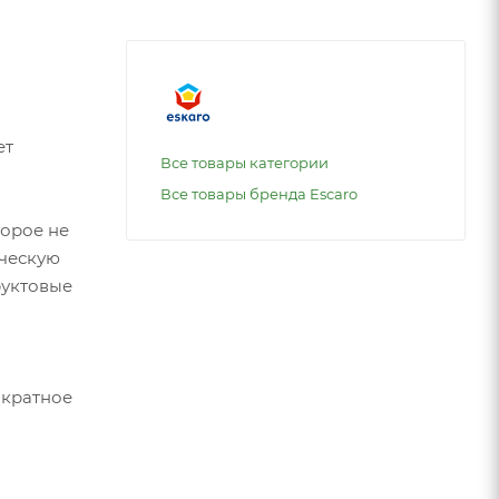
ет
Все товары категории
Все товары бренда Escaro
торое не
ическую
руктовые
ократное