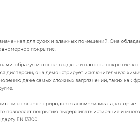
значенная для сухих и влажных помещений. Она облада
равномерное покрытие.
ами, образуя матовое, гладкое и плотное покрытие, ко
ся дисперсии, она демонстрирует исключительную хим
кновению даже самых сложных загрязнений, таких как ф
ругие.
нители на основе природного алюмосиликата, которые
Это позволяет покрытию выдерживать истирание и мног
дарту EN 13300.