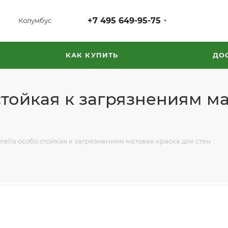
+7 495 649-95-75
Колумбус
КАК КУПИТЬ
ДО
 стойкая к загрязнениям м
erella особо стойкая к загрязнениям матовая краска для стен