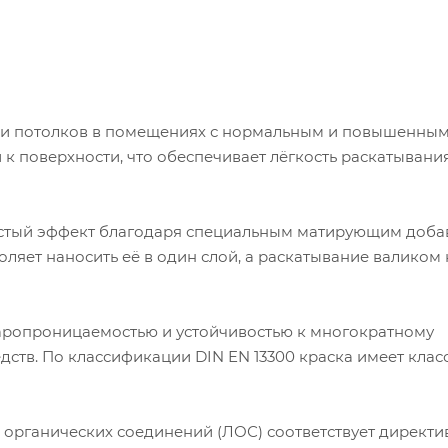
н и потолков в помещениях с нормальным и повышенны
к поверхности, что обеспечивает лёгкость раскатывани
истый эффект благодаря специальным матирующим доба
оляет наносить её в один слой, а раскатывание валиком 
аропроницаемостью и устойчивостью к многократному
тв. По классификации DIN EN 13300 краска имеет клас
 органических соединений (ЛОС) соответствует директи