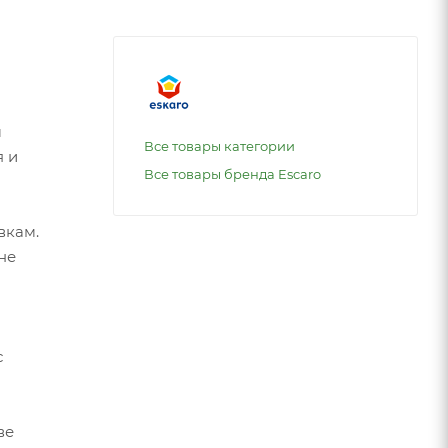
м
Все товары категории
я и
Все товары бренда Escaro
вкам.
не
с
ве