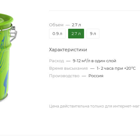
Объем
—
2.7 л
0.9 л
2.7 л
9 л
Характеристики
Расход
—
9-12 м²/л в один слой
Время высыхания
—
1- 2 часа при +20°C
Производство
—
Россия
Цена действительна только для интернет-маг