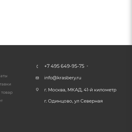
+7 495 649-95-75
латы
info@krasbery.ru
тавки
г. Москва, МКАД, 41-й километр
 товар
ет
г. Одинцово, ул Северная