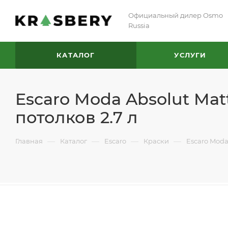
Официальный дилер Osmo
Russia
КАТАЛОГ
УСЛУГИ
Escaro Moda Absolut Mat
потолков 2.7 л
—
—
—
—
Главная
Каталог
Escaro
Краски
Escaro Moda