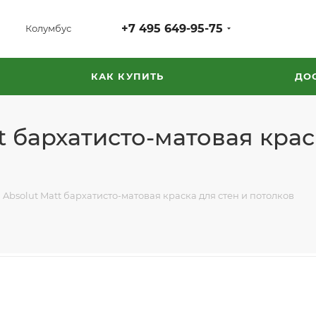
+7 495 649-95-75
Колумбус
КАК КУПИТЬ
ДО
t бархатисто-матовая крас
 Absolut Matt бархатисто-матовая краска для стен и потолков