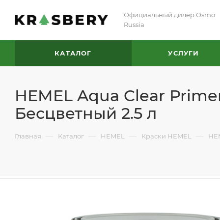
Официальный дилер Osmo
Russia
КАТАЛОГ
УСЛУГИ
HEMEL Aqua Clear Prime
Бесцветный 2.5 л
—
—
—
—
Главная
Каталог
HEMEL
Краски HEMEL
HEM