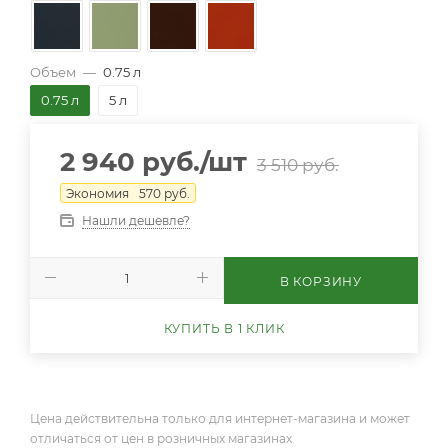
Объем
—
0.75 л
0.75 л
5 л
2 940
руб.
/шт
3 510
руб.
Экономия
570
руб.
Нашли дешевле?
В КОРЗИНУ
КУПИТЬ В 1 КЛИК
Цена действительна только для интернет-магазина и может
отличаться от цен в розничных магазинах