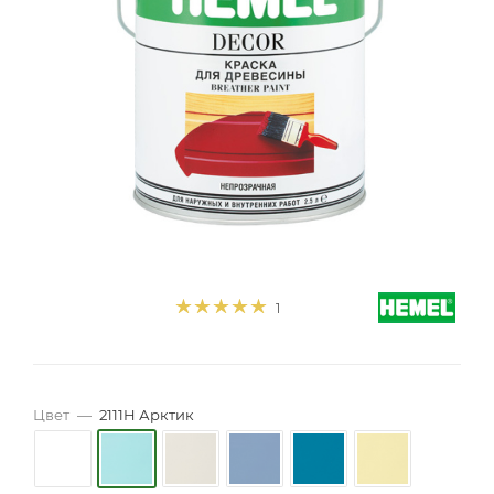
1
Цвет
—
2111H Арктик