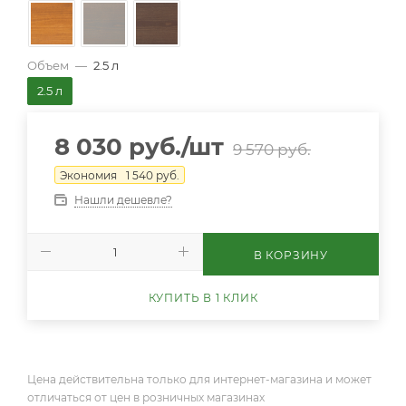
Объем
—
2.5 л
2.5 л
8 030
руб.
/шт
9 570
руб.
Экономия
1 540
руб.
Нашли дешевле?
В КОРЗИНУ
КУПИТЬ В 1 КЛИК
Цена действительна только для интернет-магазина и может
отличаться от цен в розничных магазинах