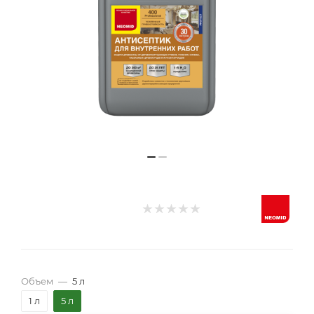
Объем
—
5 л
1 л
5 л