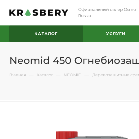
Официальный дилер Osmo
Russia
КАТАЛОГ
УСЛУГИ
Neomid 450 Огнебиоза
—
—
—
Главная
Каталог
NEOMID
Деревозащитные сре