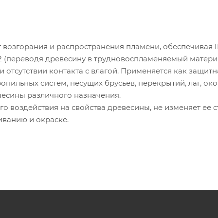
 возгорания и распространения пламени, обеспечивая I
 (переводя древесину в трудновоспламеняемый материа
ри отсутствии контакта с влагой. Применяется как защитн
опильных систем, несущих брусьев, перекрытий, лаг, ок
евесины различного назначения.
о воздействия на свойства древесины, не изменяет ее с
иванию и окраске.