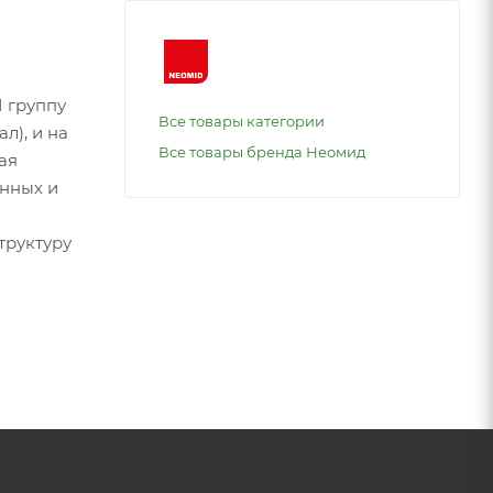
I группу
Все товары категории
л), и на
Все товары бренда Неомид
ая
онных и
труктуру