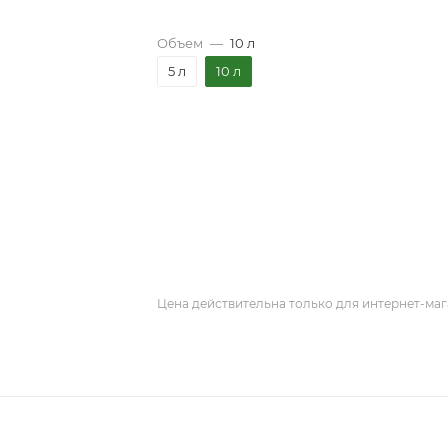
Объем
—
10 л
5 л
10 л
Цена действительна только для интернет-маг