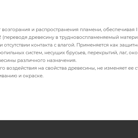
 возгорания и распространения пламени, обеспечивая I
 (переводя древесину в трудновоспламеняемый материа
ри отсутствии контакта с влагой. Применяется как защитн
опильных систем, несущих брусьев, перекрытий, лаг, ок
евесины различного назначения.
о воздействия на свойства древесины, не изменяет ее с
иванию и окраске.