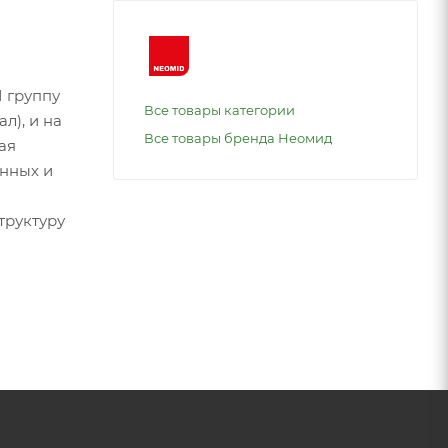
I группу
Все товары категории
л), и на
Все товары бренда Неомид
ая
онных и
труктуру