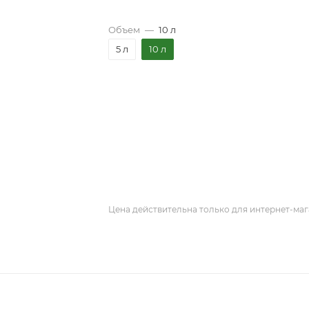
Объем
—
10 л
5 л
10 л
Цена действительна только для интернет-маг