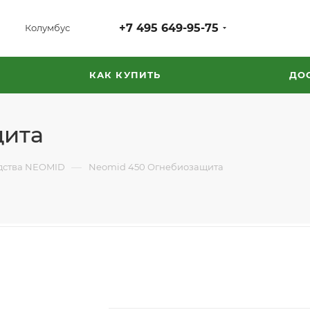
+7 495 649-95-75
Колумбус
КАК КУПИТЬ
ДО
щита
—
дства NEOMID
Neomid 450 Огнебиозащита