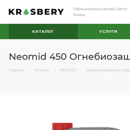
Официальный дилер Osmo
Russia
КАТАЛОГ
УСЛУГИ
Neomid 450 Огнебиоза
—
—
—
Главная
Каталог
NEOMID
Деревозащитные сре