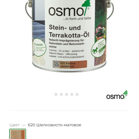
Цвет
—
620 Шелковисто-матовое