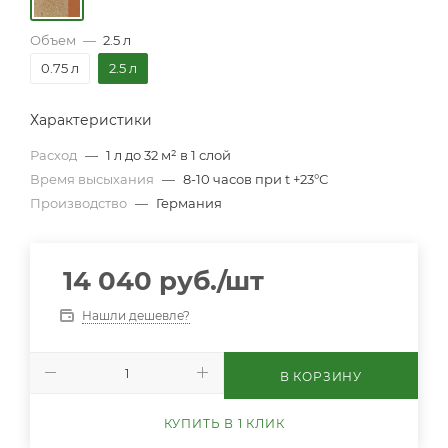
Объем
—
2.5 л
0.75 л
2.5 л
Характеристики
Расход
—
1 л до 32 м² в 1 слой
Время высыхания
—
8-10 часов при t +23°С
Производство
—
Германия
14 040
руб.
/шт
Нашли дешевле?
В КОРЗИНУ
КУПИТЬ В 1 КЛИК