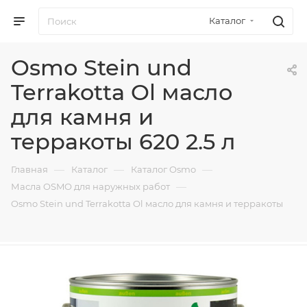
Каталог
Osmo Stein und
Terrakotta Ol масло
для камня и
терракоты 620 2.5 л
—
—
—
Главная
Каталог
Каталог Osmo
—
Масла OSMO для наружных работ
Osmo Stein und Terrakotta Ol масло для камня и терракоты