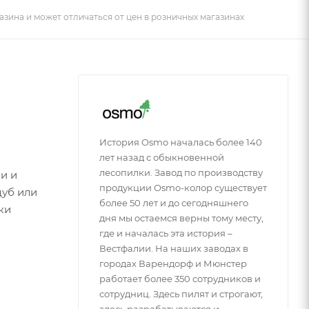
азина и может отличаться от цен в розничных магазинах
История Osmo началась более 140
лет назад с обыкновенной
лесопилки. Завод по производству
и и
продукции Osmo-колор существует
дуб или
более 50 лет и до сегодняшнего
ки
дня мы остаемся верны тому месту,
где и началась эта история –
Вестфалии. На наших заводах в
городах Варендорф и Мюнстер
работает более 350 сотрудников и
сотрудниц. Здесь пилят и строгают,