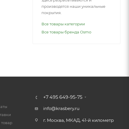
здесь разрабатываются и
производятся наши уникальные
покрытия.
Все товары категории
Все товары бренда Osmo
+7 495 649-95-75
латы
info@krasbery.ru
тавки
г. Москва, МКАД, 41-й километр
 товар