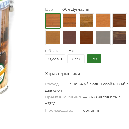
Цвет
—
004 Дуглазия
Объем
—
2.5 л
0,22 мл
0.75 л
2.5 л
Характеристики
Расход
—
1 л на 24 м² в один слой и 13 м² в
два слоя
Время высыхания
—
8-10 часов при t
+23°С
Производство
—
Германия