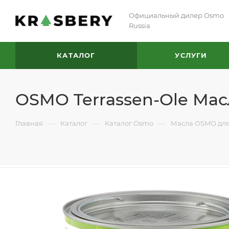
Официальный дилер Osmo
Russia
КАТАЛОГ
УСЛУГИ
OSMO Terrassen-Ole Масл
—
—
—
Главная
Каталог
Каталог Osmo
Масла OSMO для