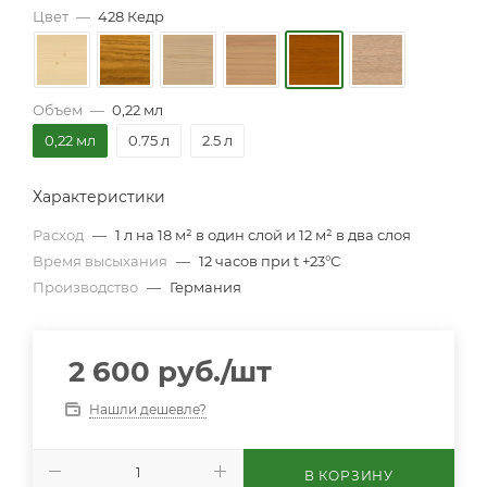
Цвет
—
428 Кедр
Объем
—
0,22 мл
0,22 мл
0.75 л
2.5 л
Характеристики
Расход
—
1 л на 18 м² в один слой и 12 м² в два слоя
Время высыхания
—
12 часов при t +23°С
Производство
—
Германия
2 600
руб.
/шт
Нашли дешевле?
В КОРЗИНУ