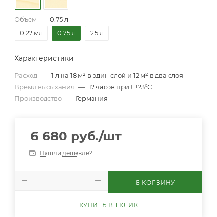
Объем
—
0.75 л
0,22 мл
0.75 л
2.5 л
Характеристики
Расход
—
1 л на 18 м² в один слой и 12 м² в два слоя
Время высыхания
—
12 часов при t +23°С
Производство
—
Германия
6 680
руб.
/шт
Нашли дешевле?
В КОРЗИНУ
КУПИТЬ В 1 КЛИК