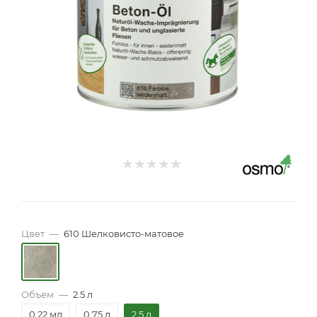
Цвет
—
610 Шелковисто-матовое
Объем
—
2.5 л
0,22 мл
0.75 л
2.5 л