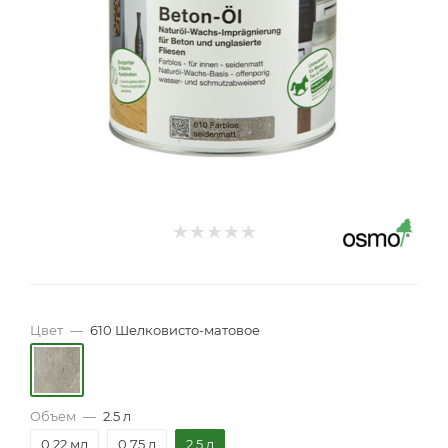
Цвет
—
610 Шелковисто-матовое
Объем
—
2.5 л
0,22 мл
0.75 л
2.5 л