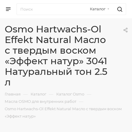
Каталог
Osmo Hartwachs-Ol
Effekt Natural Масло
с твердым воском
«Эффект натур» 3041
Натуральный тон 2.5
л
—
—
—
Главная
Каталог
Каталог Osmo
—
Масла OSMO для внутренних работ
Osmo Hartwachs-Ol Effekt Natural Масло с твердым воском
«Эффект натур»