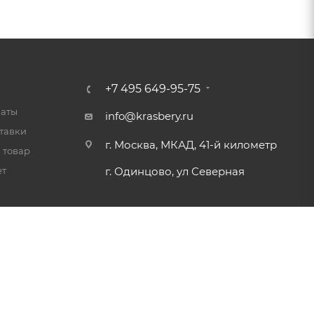
+7 495 649-95-75
латы
info@krasbery.ru
тавки
г. Москва, МКАД, 41-й километр
 товар
ет
г. Одинцово, ул Северная