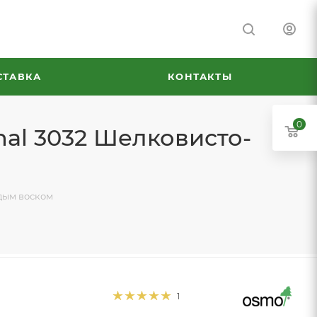
СТАВКА
КОНТАКТЫ
0
nal 3032 Шелковисто-
рдым воском
1