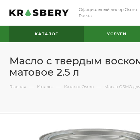
Официальный дилер Osmo
Russia
КАТАЛОГ
УСЛУГИ
Масло с твердым воском
матовое 2.5 л
—
—
—
Главная
Каталог
Каталог Osmo
Масла OSMO для