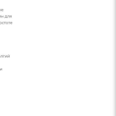
ое
ин для
остоте
олгий
 и