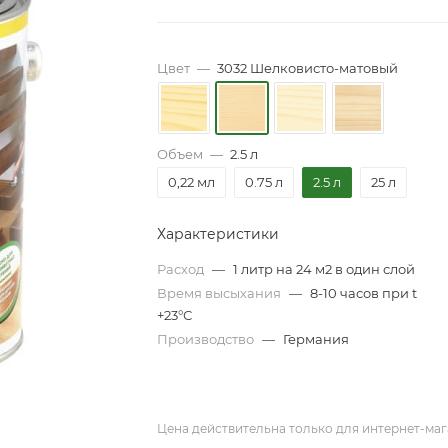
Цвет
—
3032 Шелковисто-матовый
Объем
—
2.5 л
0,22 мл
0.75 л
2.5 л
25 л
Характеристики
Расход
—
1 литр на 24 м2 в один слой
Время высыхания
—
8-10 часов при t
+23°С
Производство
—
Германия
Цена действительна только для интернет-маг