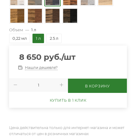
Объем
—
1 л
0,22 мл
1 л
2.5 л
8 650
руб.
/шт
Нашли дешевле?
В КОРЗИНУ
КУПИТЬ В 1 КЛИК
Цена действительна только для интернет-магазина и может
отличаться от цен в розничных магазинах