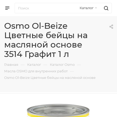
Каталог
Osmo Ol‑Beize
Цветные бейцы на
масляной основе
3514 Графит 1 л
—
—
—
Главная
Каталог
Каталог Osmo
—
Масла OSMO для внутренних работ
Osmo Ol‑Beize Цветные бейцы на масляной основе