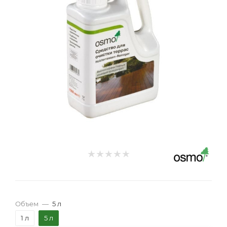
Объем
—
5 л
1 л
5 л