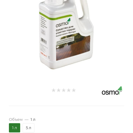
Объем
—
1 л
1 л
5 л