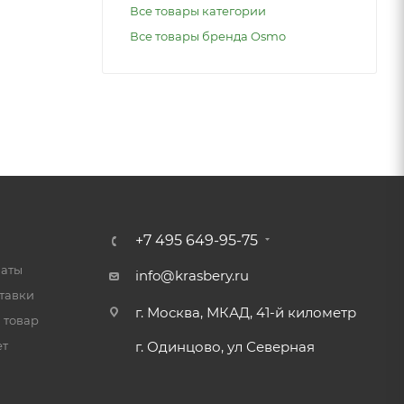
Все товары категории
Все товары бренда Osmo
+7 495 649-95-75
латы
info@krasbery.ru
тавки
г. Москва, МКАД, 41-й километр
 товар
ет
г. Одинцово, ул Северная