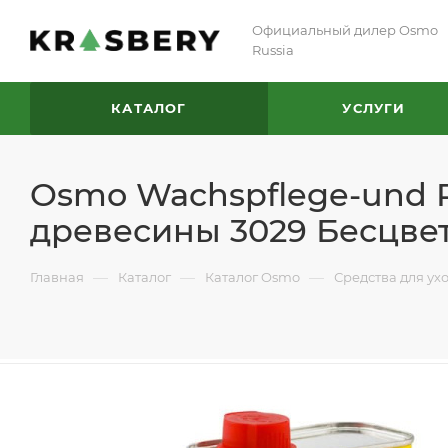
Официальный дилер Osmo
Russia
КАТАЛОГ
УСЛУГИ
Osmo Wachspflege-und R
древесины 3029 Бесцвет
—
—
—
Главная
Каталог
Каталог Osmo
Средства для ух