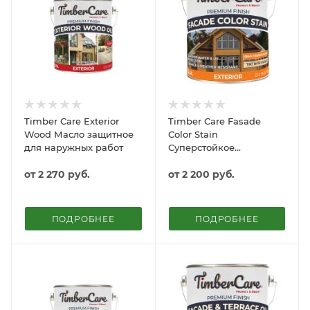
Timber Care Exterior
Timber Care Fasade
Wood Масло защитное
Color Stain
для наружных работ
Суперстойкое
полупрозрачное
от
2 270 руб.
покрытие для наружных
от
2 200 руб.
деревянных
поверхностей
ПОДРОБНЕЕ
ПОДРОБНЕЕ