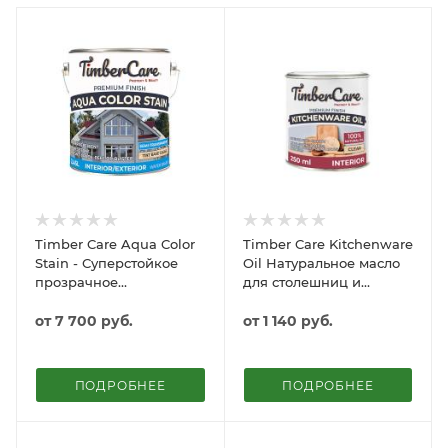
Timber Care Aqua Color
Timber Care Kitchenware
Stain - Суперстойкое
Oil Натуральное масло
прозрачное
для столешниц и
экопокрытие для
деревянной посуды
внутренних и наружных
от
7 700 руб.
от
1 140 руб.
работ
ПОДРОБНЕЕ
ПОДРОБНЕЕ