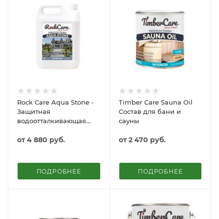
Rock Care Aqua Stone -
Timber Care Sauna Oil
Защитная
Состав для бани и
водоотталкивающая
сауны
пропитка для бетонных
и каменных
от
4 880 руб.
от
2 470 руб.
поверхностей
ПОДРОБНЕЕ
ПОДРОБНЕЕ