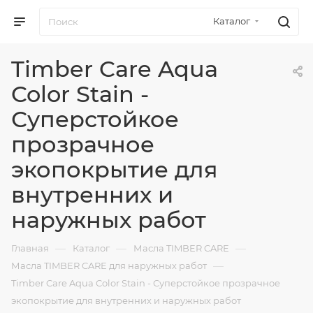
Каталог
Timber Care Aqua
Color Stain -
Суперстойкое
прозрачное
экопокрытие для
внутренних и
наружных работ
—
—
—
Главная
Каталог
Масла TIMBER CARE
—
Масла TIMBER CARE для наружных работ
Timber Care Aqua Color Stain - Суперстойкое прозрачное
экопокрытие для внутренних и наружных работ