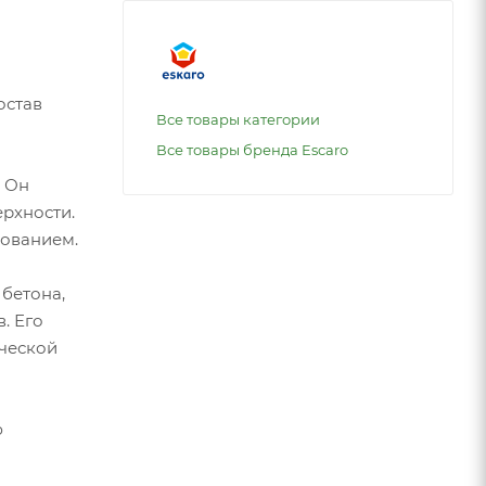
остав
Все товары категории
Все товары бренда Escaro
. Он
рхности.
нованием.
бетона,
. Его
ческой
ю