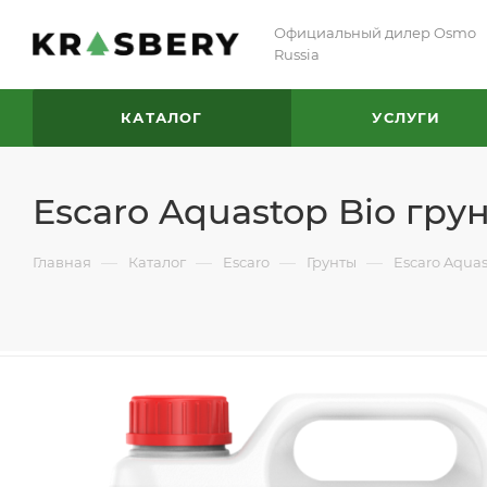
Официальный дилер Osmo
Russia
КАТАЛОГ
УСЛУГИ
Escaro Aquastop Bio гр
—
—
—
—
Главная
Каталог
Escaro
Грунты
Escaro Aqua