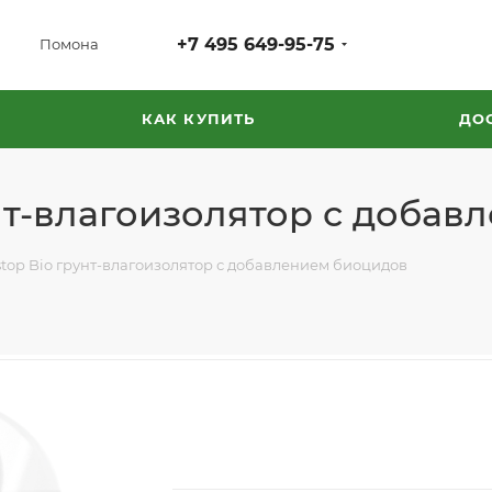
+7 495 649-95-75
Помона
КАК КУПИТЬ
ДО
унт-влагоизолятор с добав
stop Bio грунт-влагоизолятор с добавлением биоцидов