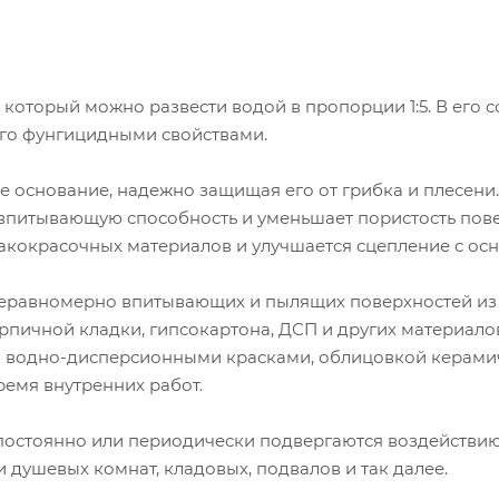
 который можно развести водой в пропорции 1:5. В его с
его фунгицидными свойствами.
е основание, надежно защищая его от грибка и плесени
впитывающую способность и уменьшает пористость пове
акокрасочных материалов и улучшается сцепление с ос
 неравномерно впитывающих и пылящих поверхностей из 
ирпичной кладки, гипсокартона, ДСП и других материалов
й водно-дисперсионными красками, облицовкой керами
емя внутренних работ.
постоянно или периодически подвергаются воздействи
 душевых комнат, кладовых, подвалов и так далее.