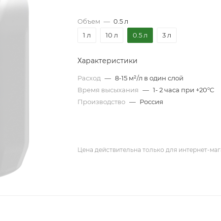
Объем
—
0.5 л
1 л
10 л
0.5 л
3 л
Характеристики
Расход
—
8-15 м²/л в один слой
Время высыхания
—
1- 2 часа при +20°C
Производство
—
Россия
Цена действительна только для интернет-маг