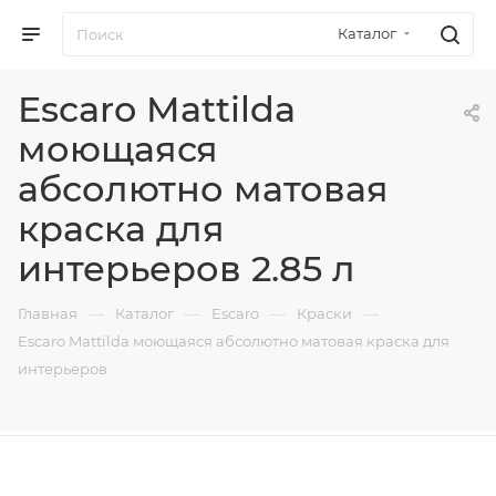
Каталог
Escaro Mattilda
моющаяся
абсолютно матовая
краска для
интерьеров 2.85 л
—
—
—
—
Главная
Каталог
Escaro
Краски
Escaro Mattilda моющаяся абсолютно матовая краска для
интерьеров