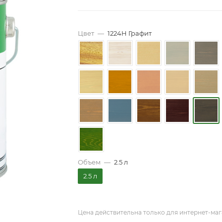
Цвет
—
1224H Графит
Объем
—
2.5 л
2.5 л
Цена действительна только для интернет-маг