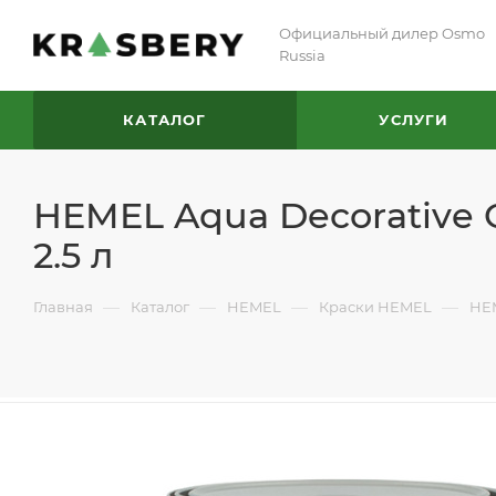
Официальный дилер Osmo
Russia
КАТАЛОГ
УСЛУГИ
HEMEL Aqua Decorative 
2.5 л
—
—
—
—
Главная
Каталог
HEMEL
Краски HEMEL
HEM