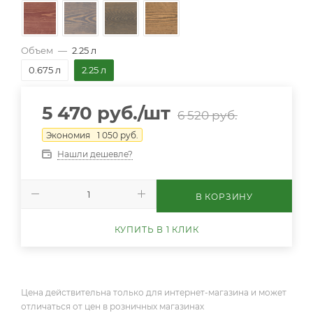
Объем
—
2.25 л
0.675 л
2.25 л
5 470
руб.
/шт
6 520
руб.
Экономия
1 050
руб.
Нашли дешевле?
В КОРЗИНУ
КУПИТЬ В 1 КЛИК
Цена действительна только для интернет-магазина и может
отличаться от цен в розничных магазинах