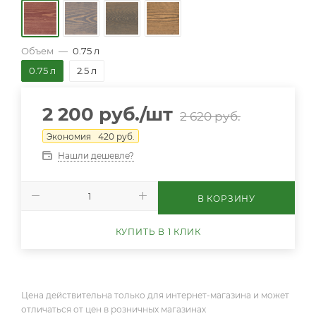
Объем
—
0.75 л
0.75 л
2.5 л
2 200
руб.
/шт
2 620
руб.
Экономия
420
руб.
Нашли дешевле?
В КОРЗИНУ
КУПИТЬ В 1 КЛИК
Цена действительна только для интернет-магазина и может
отличаться от цен в розничных магазинах