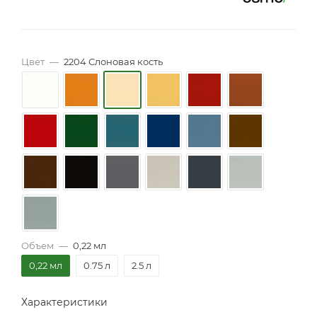
Цвет
—
2204 Слоновая кость
Объем
—
0,22 мл
0,22 мл
0.75 л
2.5 л
Характеристики