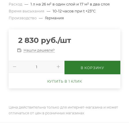
Расход
—
1 л на 26 м² в один слой и 17 м² в два слоя
Время высыхания
—
10-12 часов при t +23°С
Производство
—
Германия
2 830
руб.
/шт
Нашли дешевле?
В КОРЗИНУ
КУПИТЬ В 1 КЛИК
Цена действительна только для интернет-магазина и может
отличаться от цен в розничных магазинах