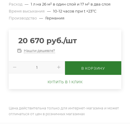
Расход
—
1 л на 26 м² в один слой и 17 м² в два слоя
Время высыхания
—
10-12 часов при t +23°С
Производство
—
Германия
20 670
руб.
/шт
Нашли дешевле?
В КОРЗИНУ
КУПИТЬ В 1 КЛИК
Цена действительна только для интернет-магазина и может
отличаться от цен в розничных магазинах