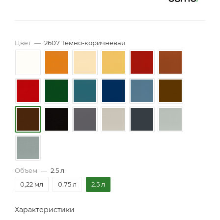
Цвет
—
2607 Темно-коричневая
Объем
—
2.5 л
0,22 мл
0.75 л
2.5 л
Характеристики