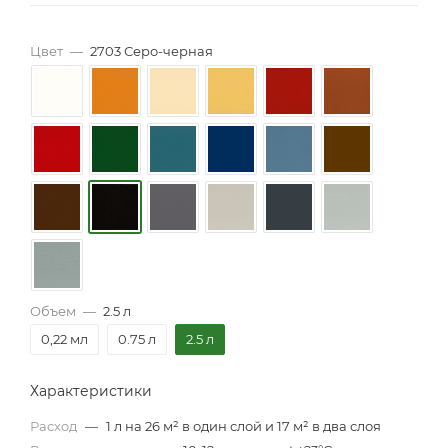
Цвет
—
2703 Серо-черная
Объем
—
2.5 л
0,22 мл
0.75 л
2.5 л
Характеристики
Расход
—
1 л на 26 м² в один слой и 17 м² в два слоя