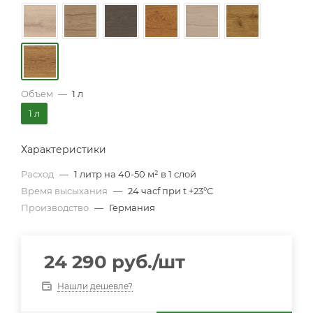
Объем
—
1 л
1 л
Характеристики
Расход
—
1 литр на 40-50 м² в 1 слой
Время высыхания
—
24 часf при t +23°С
Производство
—
Германия
24 290
руб.
/шт
Нашли дешевле?