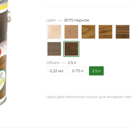
Цвет
—
3075 Черное
Объем
—
2.5 л
0,22 мл
0.75 л
2.5 л
Цена действительна только для интернет-маг