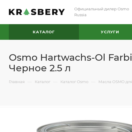
Официальный дилер Osmo
Russia
КАТАЛОГ
УСЛУГИ
Osmo Hartwachs-Ol Farb
Черное 2.5 л
—
—
—
Главная
Каталог
Каталог Osmo
Масла OSMO для