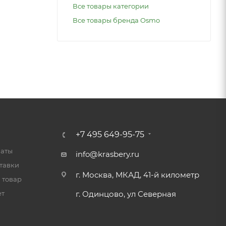
Все товары категории
Все товары бренда Osmo
+7 495 649-95-75
латы
info@krasbery.ru
тавки
г. Москва, МКАД, 41-й километр
 товар
ет
г. Одинцово, ул Северная