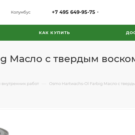
+7 495 649-95-75
Колумбус
КАК КУПИТЬ
ДО
ig Масло с твердым воско
—
 внутренних работ
Osmo Hartwachs-Ol Farbig Масло с тверд