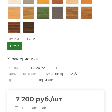
Объем
—
0.75 л
0.75 л
Характеристики
Расход
—
1 л на 26 м2 в один слой
Время высыхания
—
12 часов при t +23°C
Производство
—
Германия
7 200
руб.
/шт
Нашли дешевле?