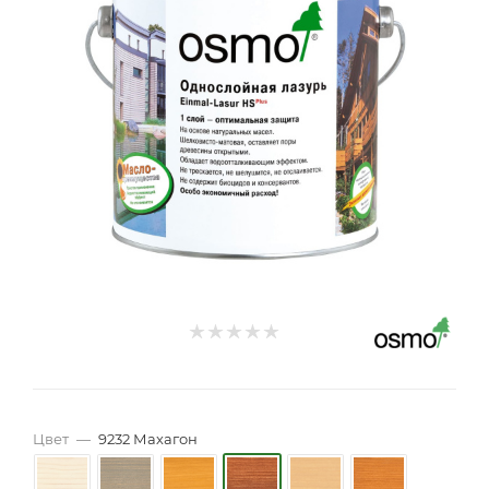
Цвет
—
9232 Махагон