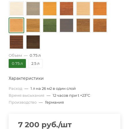
Объем
—
0.75 л
0.75 л
2.5 л
Характеристики
Расход
—
1 л на 26 м2 в один слой
Время высыхания
—
12 часов при t +23°C
Производство
—
Германия
7 200
руб.
/шт