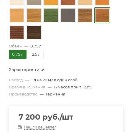
Объем
—
0.75 л
0.75 л
2.5 л
Характеристики
Расход
—
1 л на 26 м2 в один слой
Время высыхания
—
12 часов при t +23°C
Производство
—
Германия
7 200
руб.
/шт
Нашли дешевле?