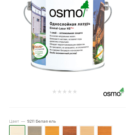
Цвет
—
9211 Белая ель