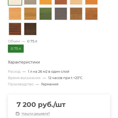
Объем
—
0.75 л
0.75 л
Характеристики
Расход
—
1 л на 26 м2 в один слой
Время высыхания
—
12 часов при t +23°C
Производство
—
Германия
7 200
руб.
/шт
Нашли дешевле?