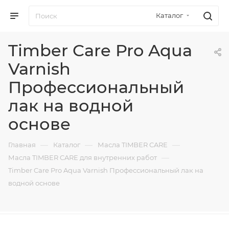
Каталог
Timber Care Pro Aqua
Varnish
Профессиональный
лак на водной
основе
—
—
—
Главная
Каталог
Масла TIMBER CARE
—
Масла TIMBER CARE для внутренних работ
Timber Care Pro Aqua Varnish Профессиональный лак на
водной основе